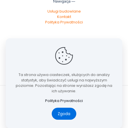
Nawigacja —
Usługi budowlane
Kontakt
Polityka Prywatności
O Re-nowacji —
Jesteśmy firmą specjalizującą się w budownictwie -
kompleksowe wykończenia wnętrz i remonty ,,pod
klucz’’.
Ta strona używa ciasteczek
, służących do analizy
statystyk, aby świadczyć usługi na najwyższym
poziomie. Pozostając na stronie wyrażasz zgodę na
ich używanie.
Polityka Prywatności
© 2024-2026 Re-Nowacja by
GateOpen
| All Rights
Zgoda
Reserved